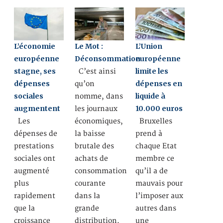
L’économie
Le Mot :
L’Union
européenne
Déconsommation
européenne
stagne, ses
limite les
C’est ainsi
dépenses
dépenses en
qu’on
sociales
liquide à
nomme, dans
augmentent
10.000 euros
les journaux
Les
économiques,
Bruxelles
dépenses de
la baisse
prend à
prestations
brutale des
chaque Etat
sociales ont
achats de
membre ce
augmenté
consommation
qu’il a de
plus
courante
mauvais pour
rapidement
dans la
l’imposer aux
que la
grande
autres dans
croissance
distribution,
une