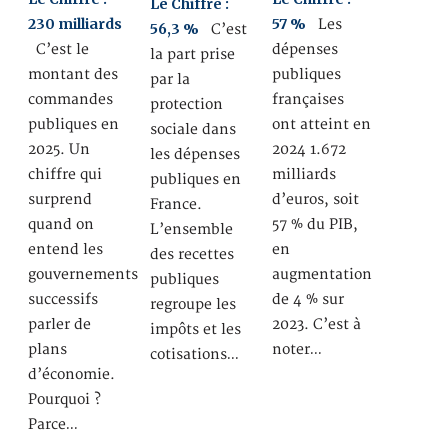
Le Chiffre :
230 milliards
57 %
Les
56,3 %
C’est
C’est le
dépenses
la part prise
montant des
publiques
par la
commandes
françaises
protection
publiques en
ont atteint en
sociale dans
2025. Un
2024 1.672
les dépenses
chiffre qui
milliards
publiques en
surprend
d’euros, soit
France.
quand on
57 % du PIB,
L’ensemble
entend les
en
des recettes
gouvernements
augmentation
publiques
successifs
de 4 % sur
regroupe les
parler de
2023. C’est à
impôts et les
plans
noter…
cotisations…
d’économie.
Pourquoi ?
Parce…