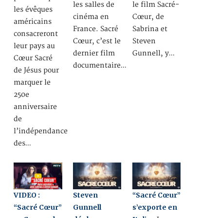
les salles de
le film Sacré-
les évêques
cinéma en
Cœur, de
américains
France. Sacré
Sabrina et
consacreront
Cœur, c’est le
Steven
leur pays au
dernier film
Gunnell, y…
Cœur Sacré
documentaire…
de Jésus pour
marquer le
250e
anniversaire
de
l’indépendance
des…
VIDEO :
Steven
“Sacré Cœur”
“Sacré Cœur”
Gunnell
s’exporte en