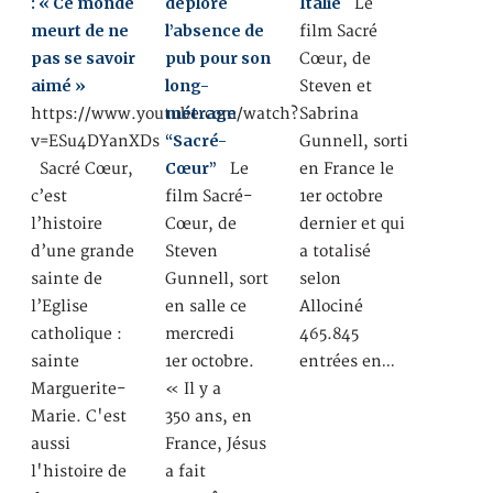
: « Ce monde
déplore
Italie
Le
meurt de ne
l’absence de
film Sacré
pas se savoir
pub pour son
Cœur, de
aimé »
long-
Steven et
métrage
https://www.youtube.com/watch?
Sabrina
“Sacré-
v=ESu4DYanXDs
Gunnell, sorti
Cœur”
Sacré Cœur,
Le
en France le
c’est
film Sacré-
1er octobre
l’histoire
Cœur, de
dernier et qui
d’une grande
Steven
a totalisé
sainte de
Gunnell, sort
selon
l’Eglise
en salle ce
Allociné
catholique :
mercredi
465.845
sainte
1er octobre.
entrées en…
Marguerite-
« Il y a
Marie. C'est
350 ans, en
aussi
France, Jésus
l'histoire de
a fait