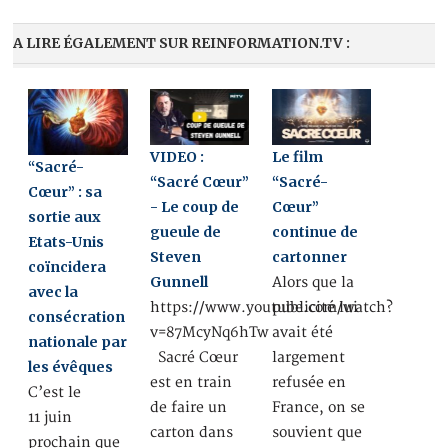
A LIRE ÉGALEMENT SUR REINFORMATION.TV :
VIDEO :
Le film
“Sacré-
“Sacré Cœur”
“Sacré-
Cœur” : sa
- Le coup de
Cœur”
sortie aux
gueule de
continue de
Etats-Unis
Steven
cartonner
coïncidera
Gunnell
Alors que la
avec la
https://www.youtube.com/watch?
publicité lui
consécration
v=87McyNq6hTw
avait été
nationale par
Sacré Cœur
largement
les évêques
est en train
refusée en
C’est le
de faire un
France, on se
11 juin
carton dans
souvient que
prochain que