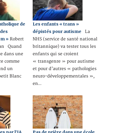
catholique de
Les enfants « trans »
 des
dépistés pour autisme
La
om »
Robert
NHS (service de santé national
man Quand
britannique) va tester tous les
e dans une
enfants qui se croient
ure comme
« transgenre » pour autisme
and un
et pour d’autres « pathologies
petit Blanc
neuro-développementales »,
en…
s par l’IA
Pas de prière dans une école