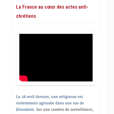
La France au cœur des actes anti-
chrétiens
Le 28 avril dernier, une religieuse est
violemment agressée dans une rue de
Jérusalem
. Sur une caméra de surveillance,