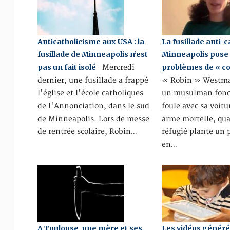
Anticatholicisme aux USA : la
La fusillade anti-
fusillade de Minneapolis n’est
Minneapolis pose
pas un fait isolé
problèmes de « c
Mercredi
dernier, une fusillade a frappé
« Robin » West
l'église et l'école catholiques
un musulman fonc
de l'Annonciation, dans le sud
foule avec sa voit
de Minneapolis. Lors de messe
arme mortelle, qu
de rentrée scolaire, Robin…
réfugié plante un 
en…
A Toulouse, une mère et ses
Les vidéos générée