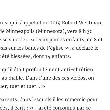
ns, qui s’appelait en 2019 Robert Westman,
de Minneapolis (Minnesota), vers 8 h 30
e se suicider. « Deux jeunes enfants, de 8 et
ssis sur les bancs de l’église », a déclaré le
t été blessées, dont 14 enfants.
 qu’il était profondément anti-chrétien,
te au diable. Dans l’une des ces vidéos, on
tuer, tuer et tuer… »
 parents, dans lesquels il les remercie pour
es, il écrit : « J’ai été corrompu par ce