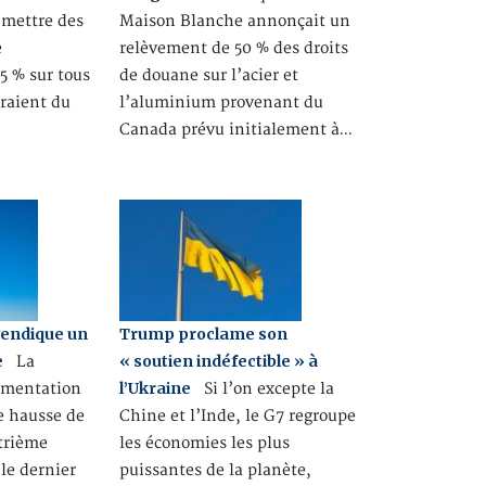
 mettre des
Maison Blanche annonçait un
e
relèvement de 50 % des droits
5 % sur tous
de douane sur l’acier et
eraient du
l’aluminium provenant du
Canada prévu initialement à…
endique un
Trump proclame son
e
« soutien indéfectible » à
La
l’Ukraine
ugmentation
Si l’on excepte la
e hausse de
Chine et l’Inde, le G7 regroupe
trième
les économies les plus
 le dernier
puissantes de la planète,