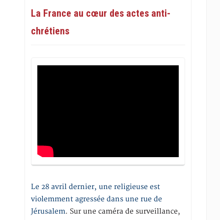
La France au cœur des actes anti-
chrétiens
Le 28 avril dernier, une religieuse est
violemment agressée dans une rue de
Jérusalem
. Sur une caméra de surveillance,