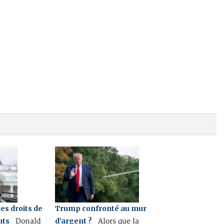
es droits de
Trump confronté au mur
uts
d’argent ?
Donald
Alors que la