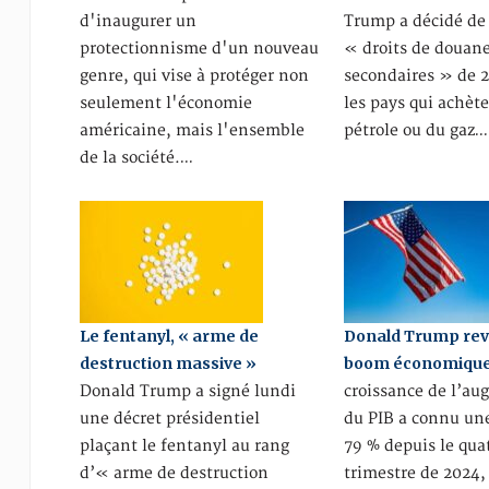
d'inaugurer un
Trump a décidé de
protectionnisme d'un nouveau
« droits de douan
genre, qui vise à protéger non
secondaires » de 2
seulement l'économie
les pays qui achèt
américaine, mais l'ensemble
pétrole ou du gaz…
de la société.…
Le fentanyl, « arme de
Donald Trump rev
destruction massive »
boom économiqu
Donald Trump a signé lundi
croissance de l’a
une décret présidentiel
du PIB a connu un
plaçant le fentanyl au rang
79 % depuis le qua
d’« arme de destruction
trimestre de 2024,