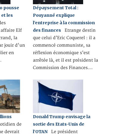
lo pousse
Dépaysement Total :
 et les
Pouyanné explique
l’entreprise à la commission
les
des finances
affaire Elf
Etrange destin
rand, la
que celui d’Eric Coquerel : il a
ar jouir d'un
commencé communiste, sa
lier en
réflexion économique s’est
…
arrêtée là, et il est président la
Commission des Finances.…
llions
Donald Trump envisage la
sortie des Etats-Unis de
otidien de
l’OTAN
ue devrait
Le président