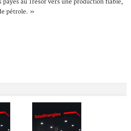
s payés au Trésor vers une production fiable,
de pétrole. »