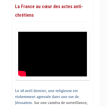
La France au cœur des actes anti-
chrétiens
Le 28 avril dernier, une religieuse est
violemment agressée dans une rue de
Jérusalem
. Sur une caméra de surveillance,