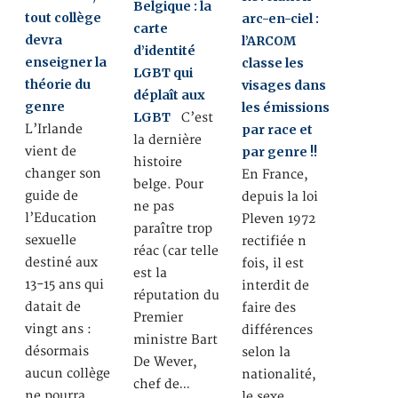
Belgique : la
tout collège
arc-en-ciel :
carte
devra
l’ARCOM
d’identité
enseigner la
classe les
LGBT qui
théorie du
visages dans
déplaît aux
genre
les émissions
LGBT
C’est
L’Irlande
par race et
la dernière
vient de
par genre !!
histoire
changer son
En France,
belge. Pour
guide de
depuis la loi
ne pas
l’Education
Pleven 1972
paraître trop
sexuelle
rectifiée n
réac (car telle
destiné aux
fois, il est
est la
13-15 ans qui
interdit de
réputation du
datait de
faire des
Premier
vingt ans :
différences
ministre Bart
désormais
selon la
De Wever,
aucun collège
nationalité,
chef de…
ne pourra
le sexe,