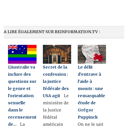
A LIRE ÉGALEMENT SUR REINFORMATION.TV :
L’Australie va
Secret de la
Le délit
inclure des
confession :
d’entrave à
questions sur
la justice
l’aide à
le genre et
fédérale des
mourir : une
l’orientation
USA agit
remarquable
Le
sexuelle
étude de
ministère de
dans le
Grégor
la Justice
recensement
Puppinck
fédéral
de…
La
américain
On ne le sait