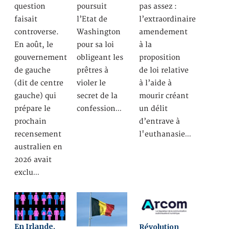
question
poursuit
pas assez :
faisait
l’Etat de
l’extraordinaire
controverse.
Washington
amendement
En août, le
pour sa loi
à la
gouvernement
obligeant les
proposition
de gauche
prêtres à
de loi relative
(dit de centre
violer le
à l’aide à
gauche) qui
secret de la
mourir créant
prépare le
confession…
un délit
prochain
d’entrave à
recensement
l'euthanasie…
australien en
2026 avait
exclu…
En Irlande,
Révolution