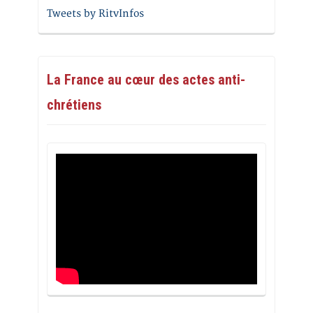
Tweets by RitvInfos
La France au cœur des actes anti-
chrétiens