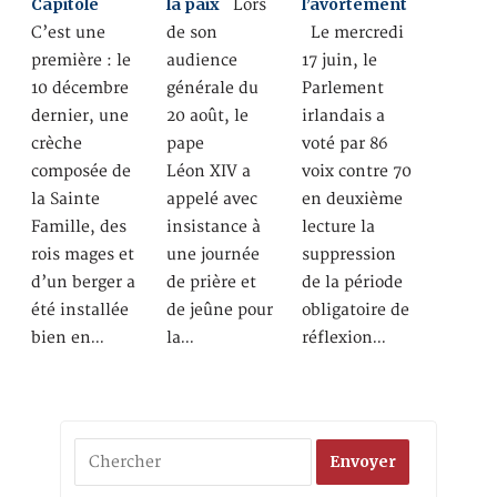
Capitole
la paix
l’avortement
Lors
C’est une
de son
Le mercredi
première : le
audience
17 juin, le
10 décembre
générale du
Parlement
dernier, une
20 août, le
irlandais a
crèche
pape
voté par 86
composée de
Léon XIV a
voix contre 70
la Sainte
appelé avec
en deuxième
Famille, des
insistance à
lecture la
rois mages et
une journée
suppression
d’un berger a
de prière et
de la période
été installée
de jeûne pour
obligatoire de
bien en…
la…
réflexion…