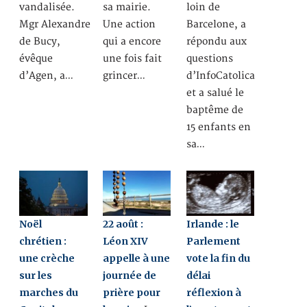
vandalisée.
sa mairie.
loin de
Mgr Alexandre
Une action
Barcelone, a
de Bucy,
qui a encore
répondu aux
évêque
une fois fait
questions
d’Agen, a…
grincer…
d’InfoCatolica
et a salué le
baptême de
15 enfants en
sa…
Noël
22 août :
Irlande : le
chrétien :
Léon XIV
Parlement
une crèche
appelle à une
vote la fin du
sur les
journée de
délai
marches du
prière pour
réflexion à