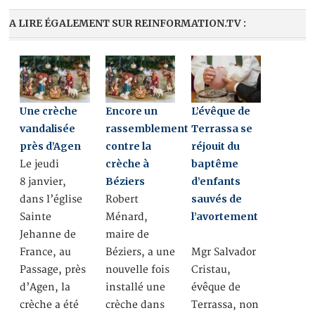
A LIRE ÉGALEMENT SUR REINFORMATION.TV :
Une crèche
Encore un
L’évêque de
vandalisée
rassemblement
Terrassa se
près d’Agen
contre la
réjouit du
crèche à
baptême
Le jeudi
Béziers
d’enfants
8 janvier,
sauvés de
dans l’église
Robert
l’avortement
Sainte
Ménard,
Jehanne de
maire de
France, au
Béziers, a une
Mgr Salvador
Passage, près
nouvelle fois
Cristau,
d’Agen, la
installé une
évêque de
crèche a été
crèche dans
Terrassa, non