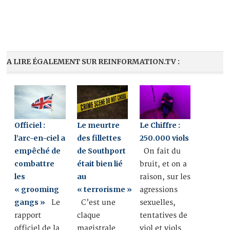
A LIRE ÉGALEMENT SUR REINFORMATION.TV :
Officiel :
Le meurtre
Le Chiffre :
l’arc-en-ciel a
des fillettes
250.000 viols
empêché de
de Southport
On fait du
combattre
était bien lié
bruit, et on a
les
au
raison, sur les
« grooming
« terrorisme »
agressions
gangs »
Le
C’est une
sexuelles,
rapport
claque
tentatives de
officiel de la
magistrale
viol et viols