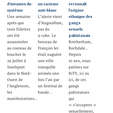
d’invasion du
un racisme
reconnaît
système
anti-blanc
l’origine
ethnique des
Une semaine
L’alerte vient
gangs
après que
d’Angoulême,
sexuels
trois fillettes
pas du
pakistanais
ont été
9 cube. Le
assassinées
berceau de
Rottherham,
au couteau de
François Ier
Rochdale…
boucher le
était naguère
Depuis
29 juillet à
une ville
10 ans, nous
Southport
tranquille
parlons sur
dans le Nord-
animée une
RiTV, ici ou
Ouest de
fois l’an par
ici, de ces
l’Angleterre,
un festival de
gangs
les
bande…
pakistanais
manifestations…
qui
« s’occupent »
sexuellement,