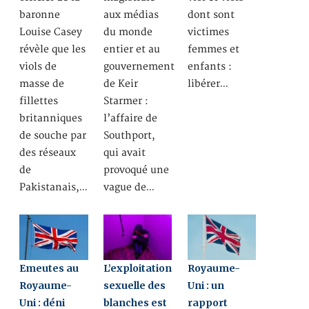
baronne
aux médias
dont sont
Louise Casey
du monde
victimes
révèle que les
entier et au
femmes et
viols de
gouvernement
enfants :
masse de
de Keir
libérer…
fillettes
Starmer :
britanniques
l’affaire de
de souche par
Southport,
des réseaux
qui avait
de
provoqué une
Pakistanais,…
vague de…
Emeutes au
L’exploitation
Royaume-
Royaume-
sexuelle des
Uni : un
Uni : déni
blanches est
rapport