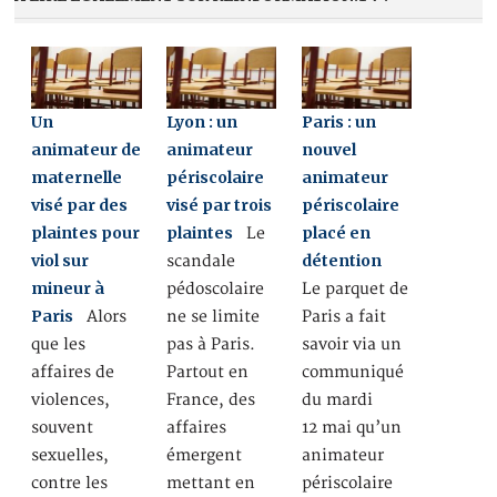
Un
Lyon : un
Paris : un
animateur de
animateur
nouvel
maternelle
périscolaire
animateur
visé par des
visé par trois
périscolaire
plaintes pour
plaintes
placé en
Le
viol sur
détention
scandale
mineur à
pédoscolaire
Le parquet de
Paris
Alors
ne se limite
Paris a fait
que les
pas à Paris.
savoir via un
affaires de
Partout en
communiqué
violences,
France, des
du mardi
souvent
affaires
12 mai qu’un
sexuelles,
émergent
animateur
contre les
mettant en
périscolaire