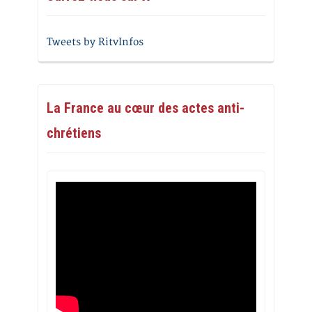
Tweets by RitvInfos
La France au cœur des actes anti-
chrétiens