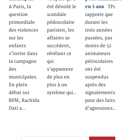
en 3 ans
A Paris, la
été dévoilé le
TF1
question
scandale
rapporte que
primordiale
pédoscolaire
durant les
des violences
parisien, les
trois années
sur les
affaires se
passées, pas
enfants
succèdent,
moins de 52
s’invite dans
révélant ce
animateurs
la campagne
qui
périscolaires
des
s’apparente
ont été
municipales.
de plus en
suspendus
En plein
plus à un
après des
débat sur
système qui…
signalements
BFM, Rachida
pour des faits
Dati a…
d’agressions…