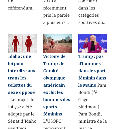
un
2020 a
concourir
référendum…
récemment
dans les
pris la parole
catégories
à plusieurs…
sportives du…
Idaho : une
Victoire de
Trump : pas
loi pour
Trump : le
d’hommes
interdire aux
Comité
dans le sport
trans les
olympique
féminin dans
toilettes du
américain
le Maine
Pam
sexe opposé
exclut les
Bondi (©
hommes des
Le projet de
Gage
sports
loi 752 a été
Skidmore)
féminins
adopté par le
Pam Bondi,
Sénat d’Idaho
L’USOPC
ministre de la
vendredi
regroupant
Justice