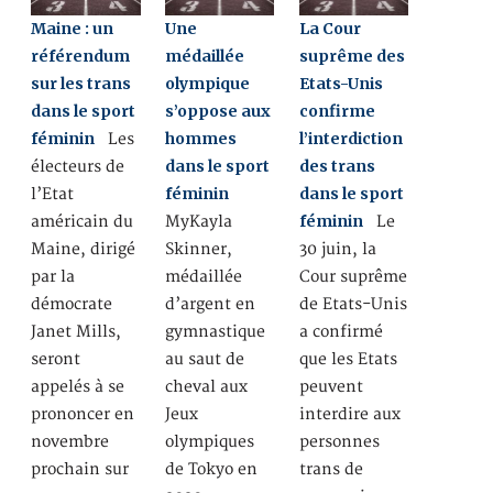
Maine : un
Une
La Cour
référendum
médaillée
suprême des
sur les trans
olympique
Etats-Unis
dans le sport
s’oppose aux
confirme
féminin
hommes
l’interdiction
Les
dans le sport
des trans
électeurs de
féminin
dans le sport
l’Etat
féminin
américain du
MyKayla
Le
Maine, dirigé
Skinner,
30 juin, la
par la
médaillée
Cour suprême
démocrate
d’argent en
de Etats-Unis
Janet Mills,
gymnastique
a confirmé
seront
au saut de
que les Etats
appelés à se
cheval aux
peuvent
prononcer en
Jeux
interdire aux
novembre
olympiques
personnes
prochain sur
de Tokyo en
trans de