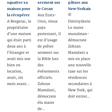
squatter sa
serment sur
pâture aux
maison pour
le Coran
New-Yorkais
la récupérer
Aux Etats-
©
A Bergerac, le
Unis, vieux
Dmitryshein
propriétaire
pays
Le maire
d’une maison
protestant, il
musulman-
qui était parti
est d’usage
démocrate
deux ans à
de prêter
Zohran
l’étranger et
serment sur
Mamdani a
avait mis son
la Bible lors
mis en place
bien en
des
une nouvelle
location,
événements
taxe sur les
avait, six
officiels.
résidences
mois avant…
Zohran
secondaires à
Mamdani,
New York, qui
démocrate
doit entrer…
élu maire
de…