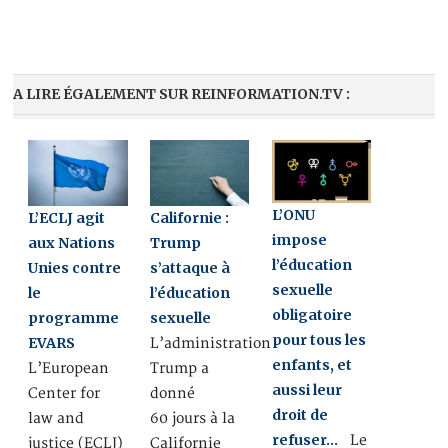
A LIRE ÉGALEMENT SUR REINFORMATION.TV :
L’ONU
L’ECLJ agit
Californie :
impose
aux Nations
Trump
l’éducation
Unies contre
s’attaque à
sexuelle
le
l’éducation
obligatoire
programme
sexuelle
pour tous les
EVARS
L’administration
enfants, et
L’European
Trump a
aussi leur
Center for
donné
droit de
law and
60 jours à la
refuser…
Le
justice (ECLJ)
Californie