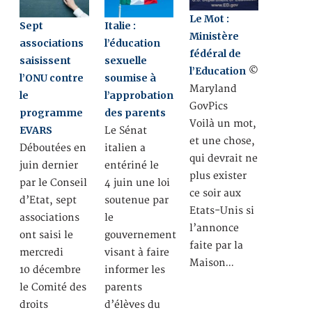
Le Mot :
Sept
Italie :
Ministère
associations
l’éducation
fédéral de
saisissent
sexuelle
l’Education
©
l’ONU contre
soumise à
Maryland
le
l’approbation
GovPics
programme
des parents
Voilà un mot,
EVARS
Le Sénat
et une chose,
Déboutées en
italien a
qui devrait ne
juin dernier
entériné le
plus exister
par le Conseil
4 juin une loi
ce soir aux
d’Etat, sept
soutenue par
Etats-Unis si
associations
le
l’annonce
ont saisi le
gouvernement
faite par la
mercredi
visant à faire
Maison…
10 décembre
informer les
le Comité des
parents
droits
d’élèves du