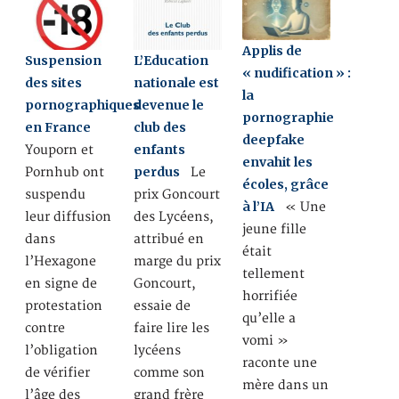
Applis de
Suspension
L’Education
« nudification » :
des sites
nationale est
la
pornographiques
devenue le
pornographie
en France
club des
deepfake
enfants
Youporn et
envahit les
perdus
Pornhub ont
Le
écoles, grâce
suspendu
prix Goncourt
à l’IA
« Une
leur diffusion
des Lycéens,
jeune fille
dans
attribué en
était
l’Hexagone
marge du prix
tellement
en signe de
Goncourt,
horrifiée
protestation
essaie de
qu’elle a
contre
faire lire les
vomi »
l’obligation
lycéens
raconte une
de vérifier
comme son
mère dans un
l’âge des
grand frère