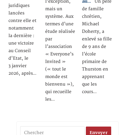
au…
Un père
l’exception,
juridiques
de famille
mais un
lancées
chrétien,
système. Aux
contre elle et
Michael
termes d’une
notamment
Doherty, a
étude réalisée
la dernière :
enlevé sa fille
par
une victoire
de 9 ans de
l’association
au Conseil
l’école
« Everyone’s
d'Etat, le
primaire de
Invited »
3 janvier
Thurston en
(« tout le
2026, après…
apprenant
monde est
que les
bienvenu »),
cours…
qui recueille
les…