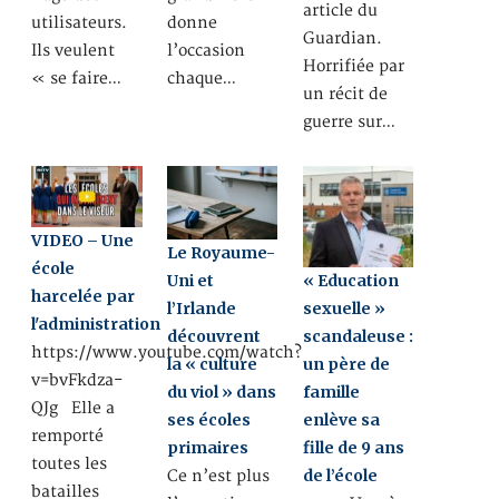
article du
utilisateurs.
donne
Guardian.
Ils veulent
l’occasion
Horrifiée par
« se faire…
chaque…
un récit de
guerre sur…
VIDEO – Une
Le Royaume-
école
« Education
Uni et
harcelée par
sexuelle »
l’Irlande
l'administration
scandaleuse :
découvrent
https://www.youtube.com/watch?
un père de
la « culture
v=bvFkdza-
famille
du viol » dans
QJg Elle a
enlève sa
ses écoles
remporté
fille de 9 ans
primaires
toutes les
de l’école
Ce n’est plus
batailles