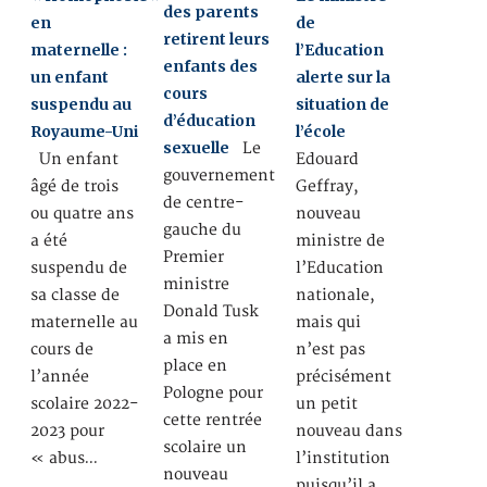
des parents
en
de
retirent leurs
maternelle :
l’Education
enfants des
un enfant
alerte sur la
cours
suspendu au
situation de
d’éducation
Royaume-Uni
l’école
sexuelle
Le
Un enfant
Edouard
gouvernement
âgé de trois
Geffray,
de centre-
ou quatre ans
nouveau
gauche du
a été
ministre de
Premier
suspendu de
l’Education
ministre
sa classe de
nationale,
Donald Tusk
maternelle au
mais qui
a mis en
cours de
n’est pas
place en
l’année
précisément
Pologne pour
scolaire 2022-
un petit
cette rentrée
2023 pour
nouveau dans
scolaire un
« abus…
l’institution
nouveau
puisqu’il a