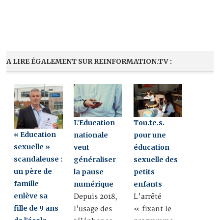
A LIRE ÉGALEMENT SUR REINFORMATION.TV :
L’Education
Tou.te.s.
« Education
nationale
pour une
sexuelle »
veut
éducation
scandaleuse :
généraliser
sexuelle des
un père de
la pause
petits
famille
numérique
enfants
enlève sa
Depuis 2018,
L'arrêté
fille de 9 ans
l’usage des
« fixant le