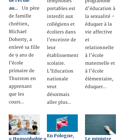
de l’école
téléphones
programme
au…
Un père
portables est
d'éducation à
de famille
interdit aux
la sexualité –
chrétien,
collégiens et
éduquer à la
Michael
écoliers dans
vie affective
Doherty, a
l’enceinte de
et
enlevé sa fille
leur
relationnelle
de 9 ans de
établissement
à l'école
l’école
scolaire.
maternelle et
primaire de
L’Education
à l'école
Thurston en
nationale
élémentaire,
apprenant
veut
éduquer…
que les
désormais
cours…
aller plus…
En Pologne,
« Homophobie »
Le ministre