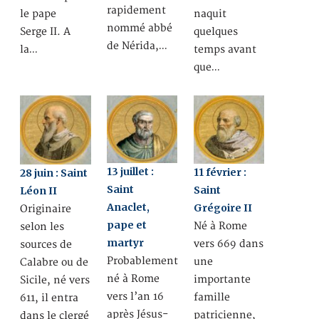
rapidement
le pape
naquit
nommé abbé
Serge II. A
quelques
de Nérida,…
la…
temps avant
que…
13 juillet :
11 février :
28 juin : Saint
Saint
Saint
Léon II
Anaclet,
Grégoire II
Originaire
pape et
Né à Rome
selon les
martyr
vers 669 dans
sources de
Probablement
une
Calabre ou de
né à Rome
importante
Sicile, né vers
vers l’an 16
famille
611, il entra
après Jésus-
patricienne,
dans le clergé