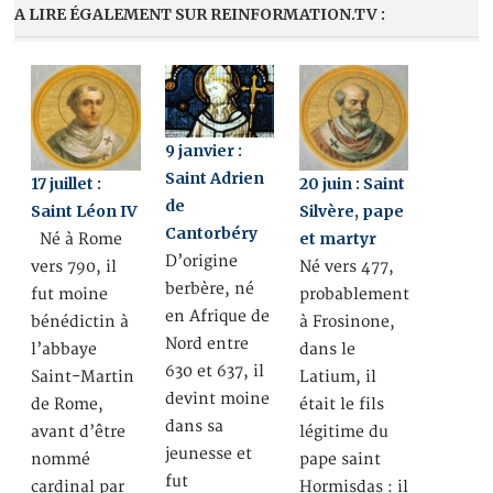
A LIRE ÉGALEMENT SUR REINFORMATION.TV :
9 janvier :
Saint Adrien
17 juillet :
20 juin : Saint
de
Saint Léon IV
Silvère, pape
Cantorbéry
et martyr
Né à Rome
D’origine
vers 790, il
Né vers 477,
berbère, né
fut moine
probablement
en Afrique de
bénédictin à
à Frosinone,
Nord entre
l’abbaye
dans le
630 et 637, il
Saint-Martin
Latium, il
devint moine
de Rome,
était le fils
dans sa
avant d’être
légitime du
jeunesse et
nommé
pape saint
fut
cardinal par
Hormisdas : il