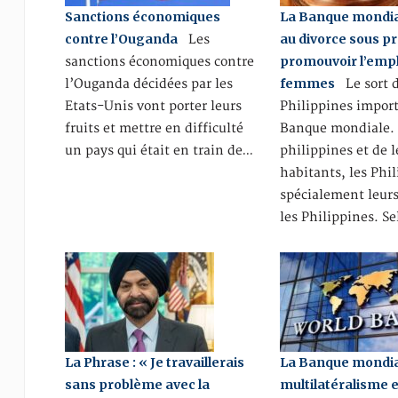
Sanctions économiques
La Banque mondia
contre l’Ouganda
au divorce sous p
Les
promouvoir l’empl
sanctions économiques contre
femmes
l’Ouganda décidées par les
Le sort 
Etats-Unis vont porter leurs
Philippines import
fruits et mettre en difficulté
Banque mondiale. 
un pays qui était en train de…
philippines et de l
habitants, les Phil
spécialement leur
les Philippines. S
La Phrase : « Je travaillerais
La Banque mondia
sans problème avec la
multilatéralisme 