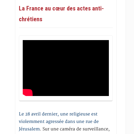
La France au cœur des actes anti-
chrétiens
Le 28 avril dernier, une religieuse est
violemment agressée dans une rue de
Jérusalem
. Sur une caméra de surveillance,