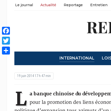
Le journal
Actualité
Reportage
Entretien
RE
Facebook
Twitter
INTERNATIONAL
LOI
Share
19 juin 2014 17 h 47 min
L
a banque chinoise du développeme
pour la promotion des liens écono
politique d’expansion tous azimuts d’un 