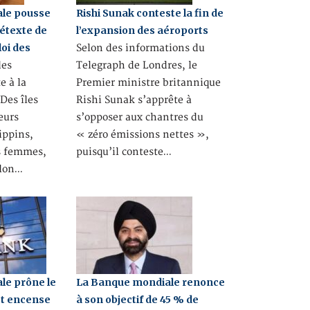
le pousse
Rishi Sunak conteste la fin de
rétexte de
l’expansion des aéroports
oi des
Selon des informations du
des
Telegraph de Londres, le
e à la
Premier ministre britannique
Des îles
Rishi Sunak s’apprête à
eurs
s’opposer aux chantres du
ippins,
« zéro émissions nettes »,
s femmes,
puisqu’il conteste…
elon…
le prône le
La Banque mondiale renonce
et encense
à son objectif de 45 % de