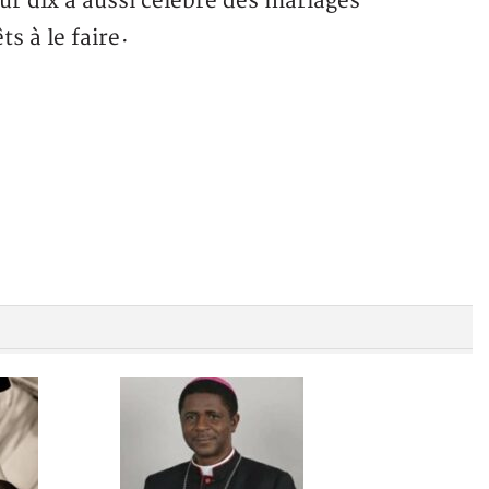
sur dix a aussi célébré des mariages
s à le faire
·