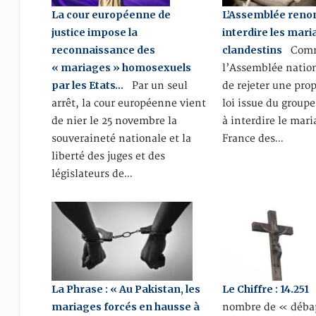
La cour européenne de
L’Assemblée reno
justice impose la
interdire les mar
reconnaissance des
clandestins
Comme
« mariages » homosexuels
l’Assemblée nation
par les Etats…
Par un seul
de rejeter une pro
arrêt, la cour européenne vient
loi issue du group
de nier le 25 novembre la
à interdire le mar
souveraineté nationale et la
France des…
liberté des juges et des
législateurs de…
La Phrase : « Au Pakistan, les
Le Chiffre : 14.251
C
mariages forcés en hausse à
nombre de « déba