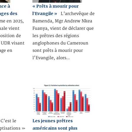
nce à
« Prêts à mourir pour
iages des
l’Evangile »
L’archevêque de
 en 2025,
Bamenda, Mgr Andrew Nkea
ale vient
Fuanya, vient de déclarer que
position de
les prêtres des régions
e UDR visant
anglophones du Cameroun
iage en
sont prêts à mourir pour
l'Evangile, alors…
Les jeunes prêtres
’est le
américains sont plus
ptisations »