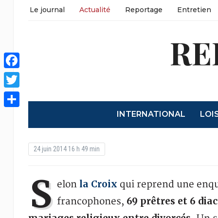
Le journal
Actualité
Reportage
Entretien
RE
Facebook
Twitter
INTERNATIONAL
LOI
Share
24 juin 2014 16 h 49 min
S
la Croix
elon
qui reprend une enqu
69 prêtres et 6 dia
francophones,