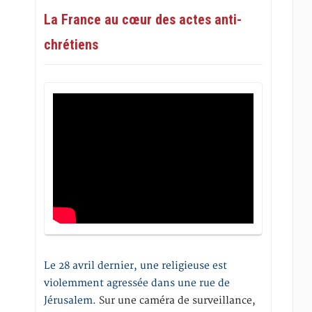
La France au cœur des actes anti-
chrétiens
Le 28 avril dernier, une religieuse est
violemment agressée dans une rue de
Jérusalem
. Sur une caméra de surveillance,