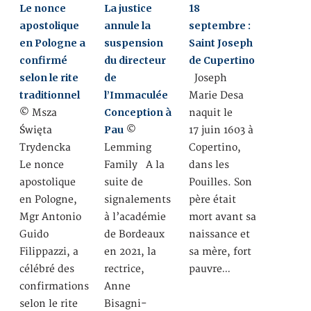
Le nonce
La justice
18
apostolique
annule la
septembre :
en Pologne a
suspension
Saint Joseph
confirmé
du directeur
de Cupertino
selon le rite
de
Joseph
traditionnel
l’Immaculée
Marie Desa
Conception à
© Msza
naquit le
Pau
Święta
©
17 juin 1603 à
Trydencka
Lemming
Copertino,
Le nonce
Family A la
dans les
apostolique
suite de
Pouilles. Son
en Pologne,
signalements
père était
Mgr Antonio
à l’académie
mort avant sa
Guido
de Bordeaux
naissance et
Filippazzi, a
en 2021, la
sa mère, fort
célébré des
rectrice,
pauvre…
confirmations
Anne
selon le rite
Bisagni-