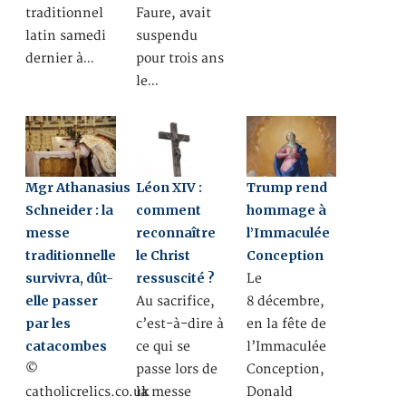
traditionnel
Faure, avait
latin samedi
suspendu
dernier à…
pour trois ans
le…
Mgr Athanasius
Léon XIV :
Trump rend
Schneider : la
comment
hommage à
messe
reconnaître
l’Immaculée
traditionnelle
le Christ
Conception
survivra, dût-
ressuscité ?
Le
elle passer
Au sacrifice,
8 décembre,
par les
c’est-à-dire à
en la fête de
catacombes
ce qui se
l’Immaculée
©
passe lors de
Conception,
catholicrelics.co.uk
la messe
Donald