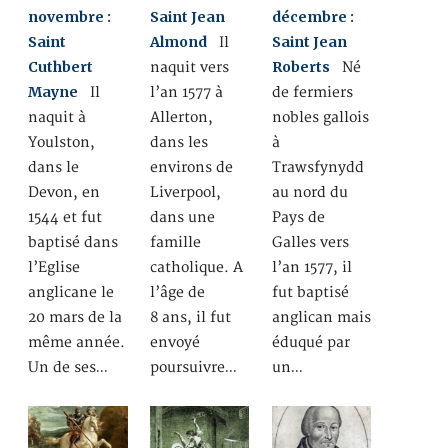
novembre :
Saint Jean
décembre :
Saint
Almond
Saint Jean
Il
Cuthbert
Roberts
naquit vers
Né
Mayne
Il
l’an 1577 à
de fermiers
naquit à
Allerton,
nobles gallois
Youlston,
dans les
à
dans le
environs de
Trawsfynydd
Devon, en
Liverpool,
au nord du
1544 et fut
dans une
Pays de
baptisé dans
famille
Galles vers
l’Eglise
catholique. A
l’an 1577, il
anglicane le
l’âge de
fut baptisé
20 mars de la
8 ans, il fut
anglican mais
même année.
envoyé
éduqué par
Un de ses…
poursuivre…
un…