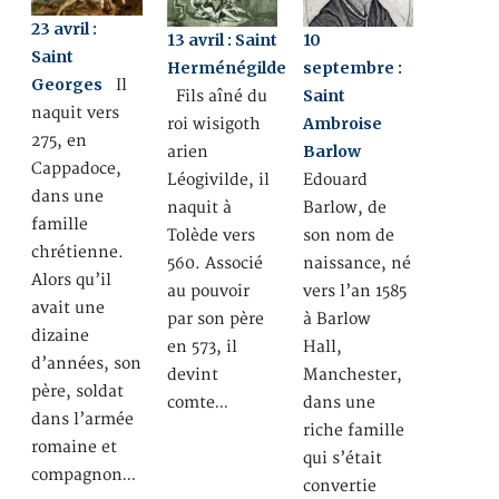
23 avril :
13 avril : Saint
10
Saint
Herménégilde
septembre :
Georges
Il
Saint
Fils aîné du
naquit vers
Ambroise
roi wisigoth
275, en
Barlow
arien
Cappadoce,
Léogivilde, il
Edouard
dans une
naquit à
Barlow, de
famille
Tolède vers
son nom de
chrétienne.
560. Associé
naissance, né
Alors qu’il
au pouvoir
vers l’an 1585
avait une
par son père
à Barlow
dizaine
en 573, il
Hall,
d’années, son
devint
Manchester,
père, soldat
comte…
dans une
dans l’armée
riche famille
romaine et
qui s’était
compagnon…
convertie