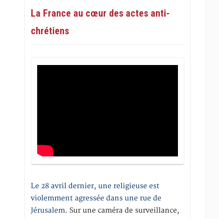
La France au cœur des actes anti-
chrétiens
Le 28 avril dernier, une religieuse est
violemment agressée dans une rue de
Jérusalem
. Sur une caméra de surveillance,