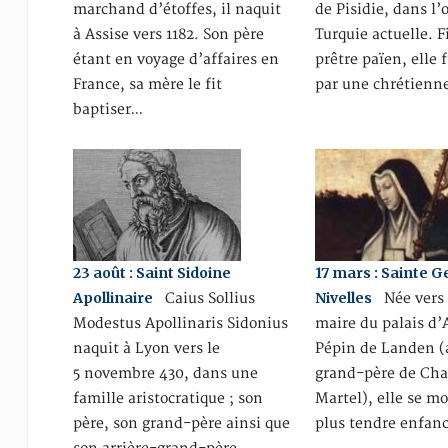
marchand d’étoffes, il naquit
de Pisidie, dans l’
à Assise vers 1182. Son père
Turquie actuelle. F
étant en voyage d’affaires en
prêtre païen, elle 
France, sa mère le fit
par une chrétienn
baptiser…
23 août : Saint Sidoine
17 mars : Sainte G
Apollinaire
Nivelles
Caius Sollius
Née vers 6
Modestus Apollinaris Sidonius
maire du palais d’
naquit à Lyon vers le
Pépin de Landen (
5 novembre 430, dans une
grand-père de Cha
famille aristocratique ; son
Martel), elle se m
père, son grand-père ainsi que
plus tendre enfan