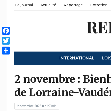
Le journal
Actualité
Reportage
Entretien
RE
Facebook
Twitter
INTERNATIONAL
LOI
Share
2 novembre : Bien
de Lorraine-Vaud
2 novembre 2025 8 h 27 min