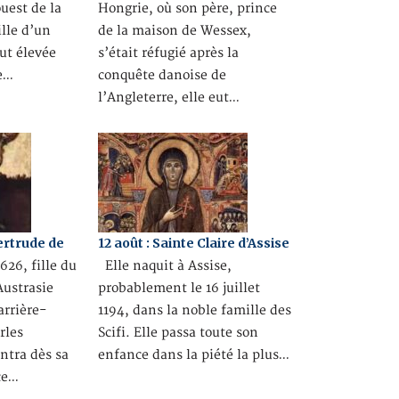
ouest de la
Hongrie, où son père, prince
ille d’un
de la maison de Wessex,
fut élevée
s’était réfugié après la
e…
conquête danoise de
l’Angleterre, elle eut…
ertrude de
12 août : Sainte Claire d’Assise
26, fille du
Elle naquit à Assise,
Austrasie
probablement le 16 juillet
arrière-
1194, dans la noble famille des
rles
Scifi. Elle passa toute son
ontra dès sa
enfance dans la piété la plus…
ce…