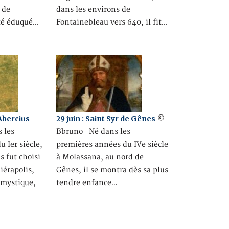
 de
dans les environs de
té éduqué…
Fontainebleau vers 640, il fit…
 Abercius
29 juin : Saint Syr de Gênes
©
 les
Bbruno Né dans les
 Ier siècle,
premières années du IVe siècle
s fut choisi
à Molassana, au nord de
érapolis,
Gênes, il se montra dès sa plus
 mystique,
tendre enfance…