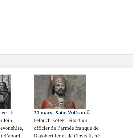
face
20 mars : Saint Vulfran
Il
©
n loin
Felouch Kotek Fils d’un
Devonshire,
officier de l’armée franque de
ut d’abord
Dagobert Ier et de Clovis II, né