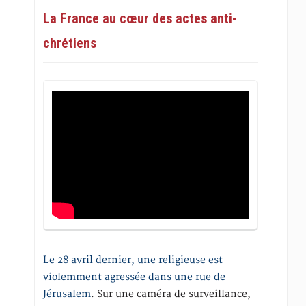
La France au cœur des actes anti-
chrétiens
Le 28 avril dernier, une religieuse est
violemment agressée dans une rue de
Jérusalem
. Sur une caméra de surveillance,