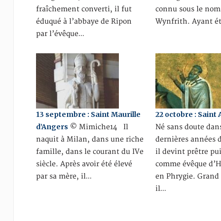
fraîchement converti, il fut
connu sous le nom
éduqué à l’abbaye de Ripon
Wynfrith. Ayant é
par l’évêque…
13 septembre : Saint Maurille
22 octobre : Saint
d’Angers
© Mimiche14 Il
Né sans doute dans
naquit à Milan, dans une riche
dernières années du
famille, dans le courant du IVe
il devint prêtre pui
siècle. Après avoir été élevé
comme évêque d’Hi
par sa mère, il…
en Phrygie. Grand
il…