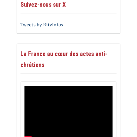
Suivez-nous sur X
Tweets by RitvInfos
La France au cœur des actes anti-
chrétiens