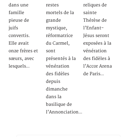
dans une
restes
reliques de
famille
mortels de la
sainte
pieuse de
grande
Thérèse de
juifs
mystique,
l’Enfant-
convertis.
réformatrice
Jésus seront
Elle avait
du Carmel,
exposées à la
onze frères et
sont
vénération
sœurs, avec
présentés à la
des fidèles à
lesquels…
vénération
l’Accor Arena
des fidèles
de Paris…
depuis
dimanche
dans la
basilique de
l’Annonciation…