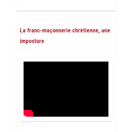
La franc-maçonnerie chrétienne, une
imposture