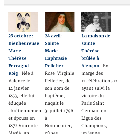
25 octobre :
24 avril :
La maison de
Bienheureuse
Sainte
sainte
Marie-
Marie-
Thérèse
Thérèse
Euphrasie
brûlée à
Ferragud
Pelletier
Alençon
En
Roig
Née à
Rose-Virginie
marge des
Valence le
Pelletier, de
« célébrations »
14 janvier
son nom de
ayant suivi la
1853, elle fut
baptême,
victoire du
éduquée
naquit le
Paris Saint-
chrétiennement
31 juillet 1796
Germain en
et épousa en
à
Ligue des
1872 Vincente
Noirmoutier,
Champions,
Masiá, un
où ses
un jeune