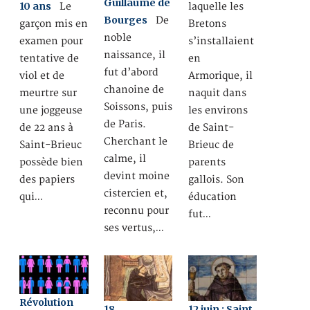
Guillaume de
10 ans
Le
laquelle les
Bourges
De
garçon mis en
Bretons
noble
examen pour
s’installaient
naissance, il
tentative de
en
fut d’abord
viol et de
Armorique, il
chanoine de
meurtre sur
naquit dans
Soissons, puis
une joggeuse
les environs
de Paris.
de 22 ans à
de Saint-
Cherchant le
Saint-Brieuc
Brieuc de
calme, il
possède bien
parents
devint moine
des papiers
gallois. Son
cistercien et,
qui…
éducation
reconnu pour
fut…
ses vertus,…
Révolution
18
12 juin : Saint