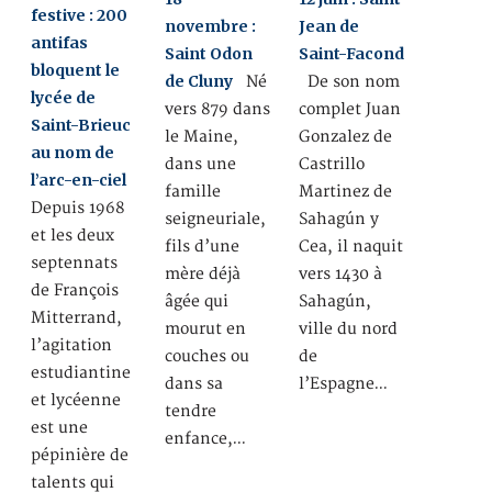
festive : 200
novembre :
Jean de
antifas
Saint Odon
Saint-Facond
bloquent le
de Cluny
Né
De son nom
lycée de
vers 879 dans
complet Juan
Saint-Brieuc
le Maine,
Gonzalez de
au nom de
dans une
Castrillo
l’arc-en-ciel
famille
Martinez de
Depuis 1968
seigneuriale,
Sahagún y
et les deux
fils d’une
Cea, il naquit
septennats
mère déjà
vers 1430 à
de François
âgée qui
Sahagún,
Mitterrand,
mourut en
ville du nord
l’agitation
couches ou
de
estudiantine
dans sa
l’Espagne…
et lycéenne
tendre
est une
enfance,…
pépinière de
talents qui