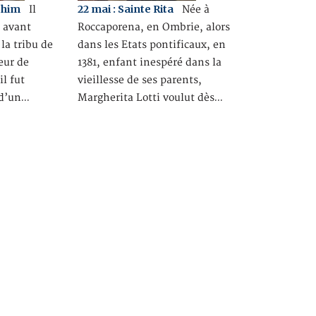
achim
22 mai : Sainte Rita
Il
Née à
0 avant
Roccaporena, en Ombrie, alors
la tribu de
dans les Etats pontificaux, en
eur de
1381, enfant inespéré dans la
il fut
vieillesse de ses parents,
 d’un…
Margherita Lotti voulut dès…