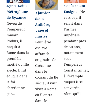
4 juin : Saint
5 août : Saint
Métrophane
Eusigne
Né
3 janvier :
de Byzance
vers 253, il
Saint
Neveu de
servit dans
Anthère,
l’empereur
l’armée
pape et
romain
impériale
martyr
Probus, il
pendant près
Peut-être
naquit à
de 60 ans,
esclave
Rome dans la
notamment
affranchi
première
sous
originaire de
moitié du IIIe
l’empereur
Grèce, né
siècle. Il fut
Constantin Ier,
dans le
éduqué dans
à l’exemple
courant du IIe
la foi
duquel il se
siècle, il vint
chrétienne
convertit.
vivre à Rome
par…
Alors qu’il…
où il entra
dans le