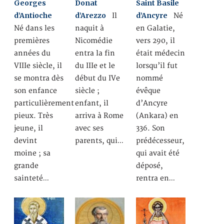
Georges
Donat
Saint Basile
d’Antioche
d’Arezzo
d’Ancyre
Il
Né
Né dans les
naquit à
en Galatie,
premières
Nicomédie
vers 290, il
années du
entra la fin
était médecin
VIIIe siècle, il
du IIIe et le
lorsqu’il fut
se montra dès
début du IVe
nommé
son enfance
siècle ;
évêque
particulièrement
enfant, il
d’Ancyre
pieux. Très
arriva à Rome
(Ankara) en
jeune, il
avec ses
336. Son
devint
parents, qui…
prédécesseur,
moine ; sa
qui avait été
grande
déposé,
sainteté…
rentra en…