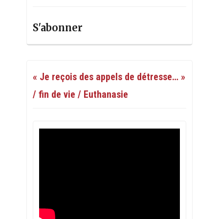
S'abonner
« Je reçois des appels de détresse… »
/ fin de vie / Euthanasie