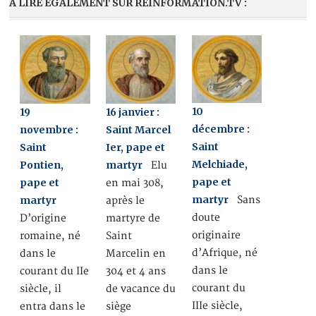
A LIRE ÉGALEMENT SUR REINFORMATION.TV :
10
19
16 janvier :
décembre :
novembre :
Saint Marcel
Saint
Saint
Ier, pape et
Melchiade,
Pontien,
martyr
Elu
pape et
pape et
en mai 308,
martyr
Sans
martyr
après le
doute
D’origine
martyre de
originaire
romaine, né
Saint
d’Afrique, né
dans le
Marcelin en
dans le
courant du IIe
304 et 4 ans
courant du
siècle, il
de vacance du
IIIe siècle,
entra dans le
siège