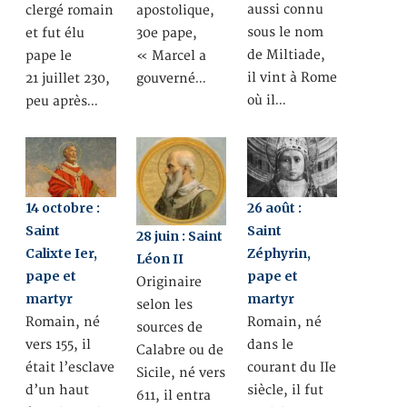
aussi connu
clergé romain
apostolique,
sous le nom
et fut élu
30e pape,
de Miltiade,
pape le
« Marcel a
il vint à Rome
21 juillet 230,
gouverné…
où il…
peu après…
14 octobre :
26 août :
Saint
Saint
28 juin : Saint
Calixte Ier,
Zéphyrin,
Léon II
pape et
pape et
Originaire
martyr
martyr
selon les
Romain, né
Romain, né
sources de
vers 155, il
dans le
Calabre ou de
était l’esclave
courant du IIe
Sicile, né vers
d’un haut
siècle, il fut
611, il entra