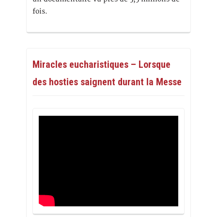
fois.
Miracles eucharistiques – Lorsque
des hosties saignent durant la Messe