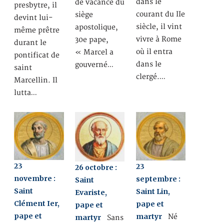
dans le
de vacance du
presbytre, il
courant du IIe
siège
devint lui-
siècle, il vint
apostolique,
même prêtre
vivre à Rome
30e pape,
durant le
où il entra
« Marcel a
pontificat de
dans le
gouverné…
saint
clergé.…
Marcellin. Il
lutta…
23
23
26 octobre :
novembre :
septembre :
Saint
Saint
Saint Lin,
Evariste,
Clément Ier,
pape et
pape et
pape et
martyr
Né
martyr
Sans