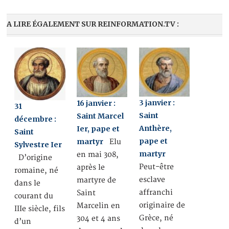
A LIRE ÉGALEMENT SUR REINFORMATION.TV :
3 janvier :
16 janvier :
31
Saint
Saint Marcel
décembre :
Anthère,
Ier, pape et
Saint
pape et
martyr
Elu
Sylvestre Ier
martyr
en mai 308,
D’origine
Peut-être
après le
romaine, né
esclave
martyre de
dans le
affranchi
Saint
courant du
originaire de
Marcelin en
IIIe siècle, fils
Grèce, né
304 et 4 ans
d’un