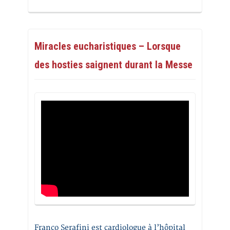
Miracles eucharistiques – Lorsque
des hosties saignent durant la Messe
Franco Serafini est cardiologue à l’hôpital