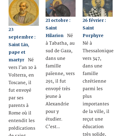
21 octobre :
26 février :
Saint
Saint
23
Hilarion
Porphyre
Né
septembre :
à Tabatha, au
Né à
Saint Lin,
sud de Gaza,
Thessalonique
pape et
dans une
vers 347,
martyr
Né
famille
dans une
vers l’an 10 à
païenne, vers
famille
Volterra, en
291, il fut
chrétienne
Toscane, il
envoyé très
parmi les
fut envoyé
jeune à
plus
par ses
Alexandrie
importantes
parents à
pour y
de la ville, il
Rome où il
étudier.
reçut une
entendit les
C’est…
éducation
prédications
très solide,
de saint