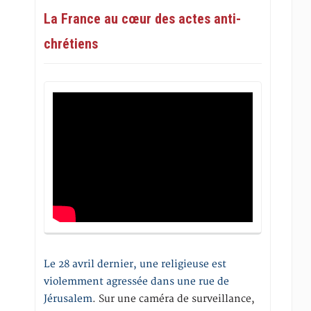
La France au cœur des actes anti-
chrétiens
Le 28 avril dernier, une religieuse est
violemment agressée dans une rue de
Jérusalem
. Sur une caméra de surveillance,