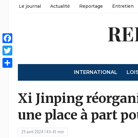
Le journal
Actualité
Reportage
Entretien
RE
Facebook
Twitter
INTERNATIONAL
LOI
Share
Xi Jinping réorgani
une place à part po
29 avril 2024 14 h 41 min