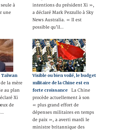
 seule à
intentions du président Xi »,
er une
a déclaré Mark Pezzullo à Sky
News Australia. « Il est
possible qu’il…
e Taïwan
Visible ou bien voilé, le budget
militaire de la Chine est en
 de la mère
forte croissance
le au plan
La Chine
déclaré Xi
procède actuellement à son
vœux de
« plus grand effort de
e…
dépenses militaires en temps
de paix », a averti mardi le
ministre britannique des