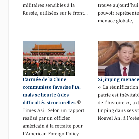
militaires sensibles à la
trouve aujourd’hui
Russie, utilisées sur le front…
pouvoir représent
menace globale,…
L’armée de la Chine
Xi Jinping menac
communiste favorise l’IA,
« La réunification
mais se heurte à des
patrie est inévitab
difficultés structurelles
©
de l’histoire », a 
Times Asi Selon un rapport
Jinping dans ses 
réalisé par un officier
Nouvel An, à l’oré
américain à la retraite pour
l’American Foreign Policy