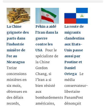
La Chine
Pékin a aidé
La route de
grignote des
l’Iran dans la
migrants
parts dans
guerre
clandestins
l’industrie
contre les
aux Etats-
minière de
USA
Unis passe
Pour le
l’or au
aussi par
spécialiste de
Nicaragua
Poutine et
la Chine
Daniel
Treize
Gordon
Ortega
concessions
Chang, si
Le
minières en
l’Iran a si
média
six mois,
bien résisté
conservateur-
obtenues en
aux
libertaire
des délais
bombardements
PanamPost
records,
américains,
dénonçait