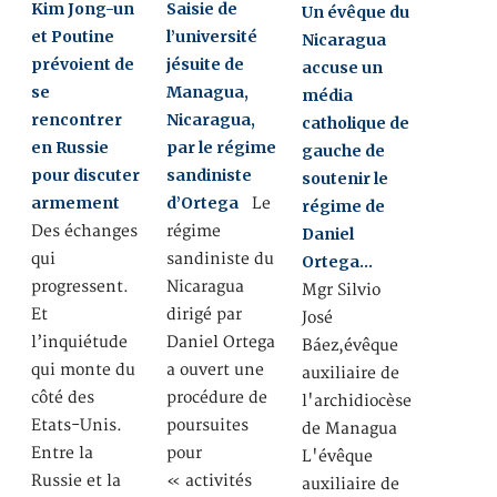
Kim Jong-un
Saisie de
Un évêque du
et Poutine
l’université
Nicaragua
prévoient de
jésuite de
accuse un
se
Managua,
média
rencontrer
Nicaragua,
catholique de
en Russie
par le régime
gauche de
pour discuter
sandiniste
soutenir le
armement
d’Ortega
Le
régime de
Des échanges
régime
Daniel
qui
sandiniste du
Ortega…
progressent.
Nicaragua
Mgr Silvio
Et
dirigé par
José
l’inquiétude
Daniel Ortega
Báez,évêque
qui monte du
a ouvert une
auxiliaire de
côté des
procédure de
l'archidiocèse
Etats-Unis.
poursuites
de Managua
Entre la
pour
L'évêque
Russie et la
« activités
auxiliaire de