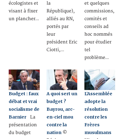
écologistes et
la
et quelques
visant à fixer
République),
commissions,
un plancher…
alliés au RN,
comités et
portés par
conseils ad
leur
hoc nommés
président Eric
pour étudier
Ciotti,…
tel
problème…
Budget : faux
A quoi sert un
L’Assemblée
débat et vrai
budget ?
adopte la
socialisme de
Bayrou, arc-
résolution
Barnier
en-ciel mou
contre les
La
contre la
Frères
présentation
nation
musulmans
du budget
©