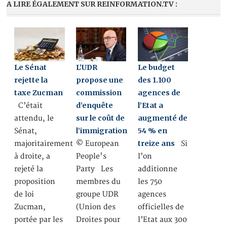
A LIRE ÉGALEMENT SUR REINFORMATION.TV :
Le Sénat
L’UDR
Le budget
rejette la
propose une
des 1.100
taxe Zucman
commission
agences de
d’enquête
l’Etat a
C’était
sur le coût de
augmenté de
attendu, le
l’immigration
54 % en
Sénat,
treize ans
majoritairement
© European
Si
à droite, a
People's
l’on
rejeté la
Party Les
additionne
proposition
membres du
les 750
de loi
groupe UDR
agences
Zucman,
(Union des
officielles de
portée par les
Droites pour
l’Etat aux 300