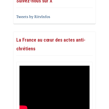
Suivez-nous sur X
Tweets by RitvInfos
La France au cœur des actes anti-
chrétiens