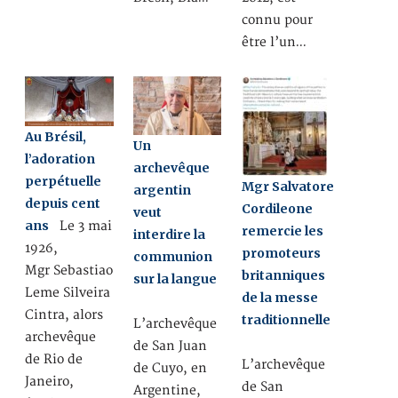
connu pour
être l’un…
Au Brésil,
Un
l’adoration
archevêque
perpétuelle
Mgr Salvatore
argentin
depuis cent
Cordileone
veut
ans
Le 3 mai
remercie les
interdire la
1926,
promoteurs
communion
Mgr Sebastiao
britanniques
sur la langue
Leme Silveira
de la messe
Cintra, alors
traditionnelle
L’archevêque
archevêque
de San Juan
de Rio de
L’archevêque
de Cuyo, en
Janeiro,
de San
Argentine,