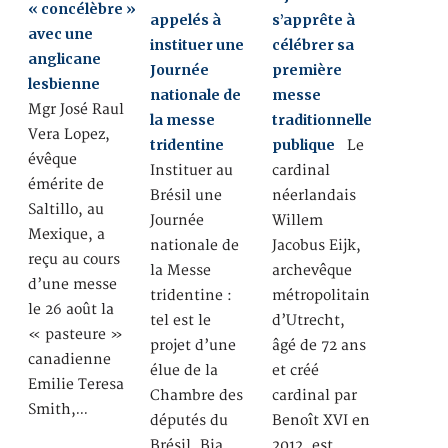
« concélèbre »
appelés à
s’apprête à
avec une
instituer une
célébrer sa
anglicane
Journée
première
lesbienne
nationale de
messe
Mgr José Raul
la messe
traditionnelle
Vera Lopez,
tridentine
publique
Le
évêque
Instituer au
cardinal
émérite de
Brésil une
néerlandais
Saltillo, au
Journée
Willem
Mexique, a
nationale de
Jacobus Eijk,
reçu au cours
la Messe
archevêque
d’une messe
tridentine :
métropolitain
le 26 août la
tel est le
d’Utrecht,
« pasteure »
projet d’une
âgé de 72 ans
canadienne
élue de la
et créé
Emilie Teresa
Chambre des
cardinal par
Smith,…
députés du
Benoît XVI en
Brésil, Bia…
2012, est