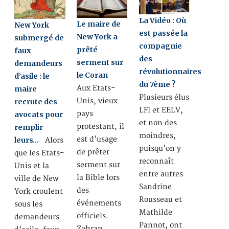
La Vidéo : Où
Le maire de
New York
est passée la
New York a
submergé de
compagnie
prêté
faux
des
serment sur
demandeurs
révolutionnaires
le Coran
d’asile : le
du 7ème ?
Aux Etats-
maire
Plusieurs élus
Unis, vieux
recrute des
LFI et EELV,
pays
avocats pour
et non des
protestant, il
remplir
moindres,
est d’usage
leurs…
Alors
puisqu’on y
de prêter
que les Etats-
reconnaît
serment sur
Unis et la
entre autres
la Bible lors
ville de New
Sandrine
des
York croulent
Rousseau et
événements
sous les
Mathilde
officiels.
demandeurs
Pannot, ont
Zohran