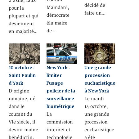
d’asile, faux
décidé de
Mamdani,
pour la
faire un…
démocrate
plupart et qui
élu maire
deviennent
de…
en majorité…
10 octobre :
New York :
Une grande
Saint Paulin
limiter
procession
d’York
l’usage
eucharistique
policier de la
à New York
D’origine
surveillance
romaine, né
Le mardi
biométrique
dans le
14 octobre,
courant du
La
une grande
VIe siècle, il
commission
procession
devint moine
internet et
eucharistique
bénédictin,
technologie
a été