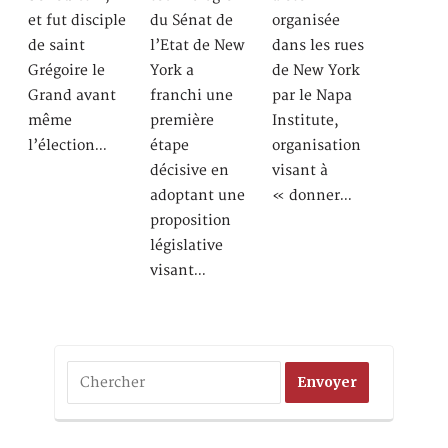
et fut disciple
du Sénat de
organisée
de saint
l’Etat de New
dans les rues
Grégoire le
York a
de New York
Grand avant
franchi une
par le Napa
même
première
Institute,
l’élection…
étape
organisation
décisive en
visant à
adoptant une
« donner…
proposition
législative
visant…