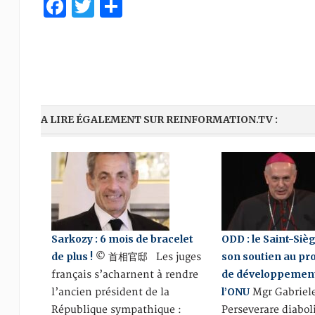
Facebook
Twitter
Partager
A LIRE ÉGALEMENT SUR REINFORMATION.TV :
Sarkozy : 6 mois de bracelet
ODD : le Saint-Siè
de plus !
son soutien au 
© 首相官邸 Les juges
de développement
français s’acharnent à rendre
l’ONU
l’ancien président de la
Mgr Gabriel
République sympathique :
Perseverare diabol