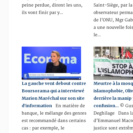
peine perdue, diront les uns,
Saint-Siège, par la
ils vont finir par y…
observateur perma
de l’ONU, Mgr Gabr
a une nouvelle foi
le…
La gauche vent debout contre
Meurtre à la mosq
Boursorama qui a interviewé
islamophobie, Olivi
Marion Maréchal sur son site
derrière la manip p
d’information
confusion…
En matière de
© Gus
banque, le mélange des genres
Deghilage Dans la
est recommandé dans certains
d’Emmanuel Macron
cas : par exemple, le
justice sont extr