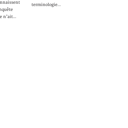
onnaissent
terminologie…
enquête
e n’ait…