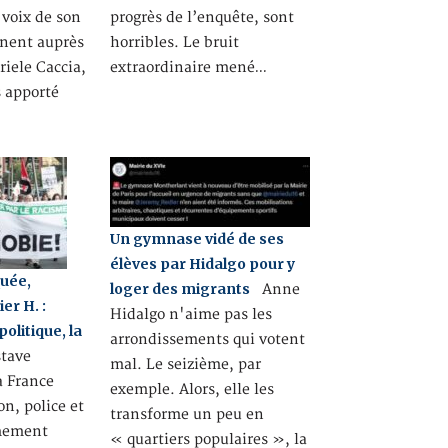
 voix de son
progrès de l’enquête, sont
nent auprès
horribles. Le bruit
iele Caccia,
extraordinaire mené…
s apporté
Un gymnase vidé de ses
élèves par Hidalgo pour y
uée,
loger des migrants
Anne
er H. :
Hidalgo n'aime pas les
olitique, la
arrondissements qui votent
tave
mal. Le seizième, par
 France
exemple. Alors, elle les
, police et
transforme un peu en
êmement
« quartiers populaires », la