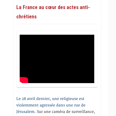
La France au cœur des actes anti-
chrétiens
Le 28 avril dernier, une religieuse est
violemment agressée dans une rue de
Jérusalem
. Sur une caméra de surveillance,