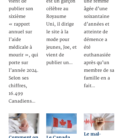
vient de
est un garçon
une femme
publier son
célèbre au
âgée d’une
sixième
Royaume
soixantaine
« rapport
Uni, il dirige
d’années et
annuel sur
le site à la
atteinte de
l’aide
mode pour
démence a
médicale à
jeunes, Joe, et
été
mourir », qui
vient de
euthanasiée
porte sur
publier un…
après qu’un
l’année 2024.
membre de sa
Selon ses
famille en a
chiffres,
fait…
16.499
Canadiens…
Le mal-
Comment on
Le Canada