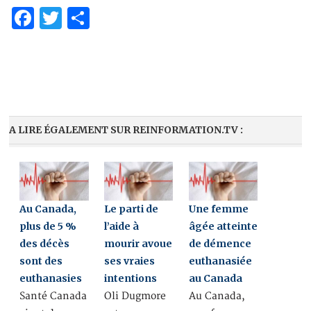
Facebook
Twitter
Partager
A LIRE ÉGALEMENT SUR REINFORMATION.TV :
Au Canada,
Le parti de
Une femme
plus de 5 %
l’aide à
âgée atteinte
des décès
mourir avoue
de démence
sont des
ses vraies
euthanasiée
euthanasies
intentions
au Canada
Santé Canada
Oli Dugmore
Au Canada,