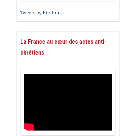
Tweets by RitvInfos
La France au cœur des actes anti-
chrétiens