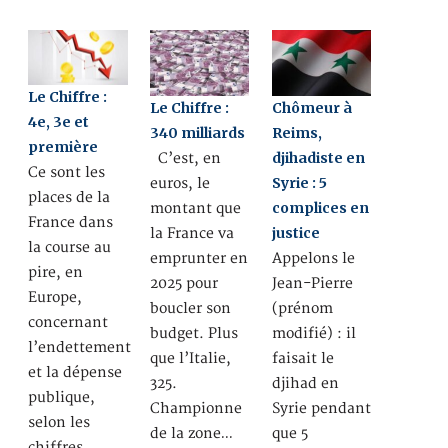
Le Chiffre :
Le Chiffre :
Chômeur à
4e, 3e et
340 milliards
Reims,
première
djihadiste en
C’est, en
Ce sont les
Syrie : 5
euros, le
places de la
complices en
montant que
France dans
justice
la France va
la course au
emprunter en
Appelons le
pire, en
2025 pour
Jean-Pierre
Europe,
boucler son
(prénom
concernant
budget. Plus
modifié) : il
l’endettement
que l’Italie,
faisait le
et la dépense
325.
djihad en
publique,
Championne
Syrie pendant
selon les
de la zone…
que 5
chiffres