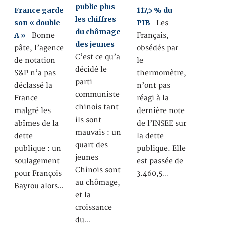
publie plus
France garde
117,5 % du
les chiffres
son « double
PIB
Les
du chômage
A »
Bonne
Français,
des jeunes
pâte, l’agence
obsédés par
C’est ce qu’a
de notation
le
décidé le
S&P n’a pas
thermomètre,
parti
déclassé la
n’ont pas
communiste
France
réagi à la
chinois tant
malgré les
dernière note
ils sont
abîmes de la
de l’INSEE sur
mauvais : un
dette
la dette
quart des
publique : un
publique. Elle
jeunes
soulagement
est passée de
Chinois sont
pour François
3.460,5…
au chômage,
Bayrou alors…
et la
croissance
du…