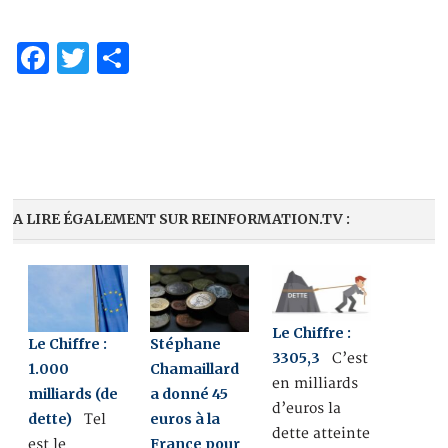
Facebook
Twitter
Partager
A LIRE ÉGALEMENT SUR REINFORMATION.TV :
Le Chiffre :
Le Chiffre :
Stéphane
3305,3
C’est
1.000
Chamaillard
en milliards
milliards (de
a donné 45
d’euros la
dette)
euros à la
Tel
dette atteinte
France pour
est le