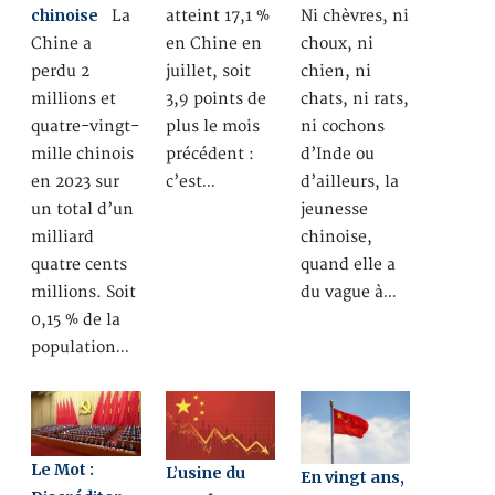
chinoise
La
atteint 17,1 %
Ni chèvres, ni
Chine a
en Chine en
choux, ni
perdu 2
juillet, soit
chien, ni
millions et
3,9 points de
chats, ni rats,
quatre-vingt-
plus le mois
ni cochons
mille chinois
précédent :
d’Inde ou
en 2023 sur
c’est…
d’ailleurs, la
un total d’un
jeunesse
milliard
chinoise,
quatre cents
quand elle a
millions. Soit
du vague à…
0,15 % de la
population…
Le Mot :
L’usine du
En vingt ans,