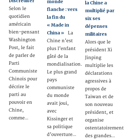
Discréditer
monde
la Chine a
Selon le
flanche : vers
multiplié par
quotidien
la fin du
six ses
américain
« Made in
dépenses
bien-pensant
China »
La
militaires
Washington
Chine n’est
Alors que le
Post, le fait
plus l’enfant
président Xi
de parler de
gâté de la
Jinping
Parti
mondialisation.
multiplie les
Communiste
Le plus grand
déclarations
Chinois pour
pays
agressives à
décrire le
communiste
propos de
parti au
du monde
Taiwan et de
pouvoir en
avait joui,
son nouveau
Chine,
avec
président, et
comme…
Kissinger et
organise
sa politique
ostentatoirement
d’ouverture…
des grandes…