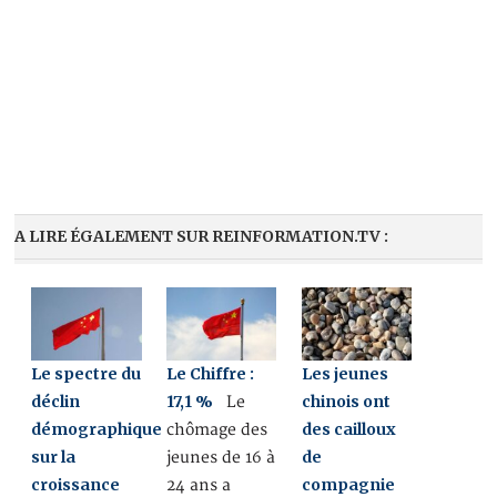
A LIRE ÉGALEMENT SUR REINFORMATION.TV :
Le spectre du
Le Chiffre :
Les jeunes
déclin
17,1 %
chinois ont
Le
démographique
des cailloux
chômage des
sur la
de
jeunes de 16 à
croissance
compagnie
24 ans a