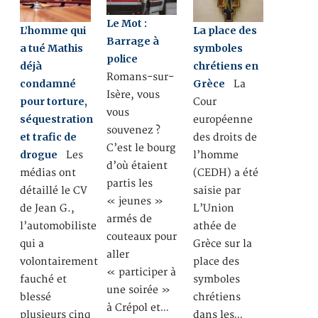
Le Mot :
L’homme qui
La place des
Barrage à
a tué Mathis
symboles
police
déjà
chrétiens en
Romans-sur-
condamné
Grèce
La
Isère, vous
pour torture,
Cour
vous
séquestration
européenne
souvenez ?
et trafic de
des droits de
C’est le bourg
drogue
Les
l’homme
d’où étaient
médias ont
(CEDH) a été
partis les
détaillé le CV
saisie par
« jeunes »
de Jean G.,
L’Union
armés de
l’automobiliste
athée de
couteaux pour
qui a
Grèce sur la
aller
volontairement
place des
« participer à
fauché et
symboles
une soirée »
blessé
chrétiens
à Crépol et…
plusieurs cinq
dans les…