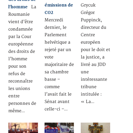
émissions de
Grycuk
l’homme
La
CO2
Grégor
Roumanie
Mercredi
Puppinck,
vient d’être
dernier, le
directeur du
condamnée
Parlement
Centre
par la Cour
helvétique a
européen
européenne
rejeté par un
pour le doit et
des droits de
vote
la justice, a
l’homme
majoritaire de
livré au JDD
pour son
sa chambre
une
refus de
basse –
intéressante
reconnaître
comme
tribune
les unions
l’avait fait le
intitulée :
entre
Sénat avant
« La…
personnes de
celle-ci –…
même…