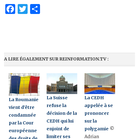
Facebook
Twitter
Partager
A LIRE ÉGALEMENT SUR REINFORMATION.TV :
La Suisse
La CEDH
La Roumanie
refuse la
appelée à se
vient d’être
décision de la
prononcer
condamnée
CEDH qui lui
sur la
par la Cour
enjoint de
polygamie
©
européenne
limiter ses
Adrian
des droits de