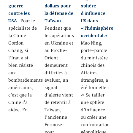
guerre
dollars pour
sphère
contre les
la défense de
d’influence
USA
Taïwan
US dans
Pour le
« l’hémisphère
spécialiste de
Pendant que
occidental »
la Chine
les opérations
Gordon
en Ukraine et
Mao Ning,
Chang, si
au Proche-
porte-parole
l’Iran a si
Orient
du ministère
bien résisté
demeurent
chinois des
aux
difficiles à
Affaires
bombardements
évaluer, un
étrangères, a
américains,
signal
été formelle :
c’est que la
d’alerte vient
« Se tailler
Chine l’a
de retentir à
une sphère
aidée. En…
Taïwan,
d’influence
l’ancienne
ou créer une
Formose :
confrontation
pour…
géopolitique