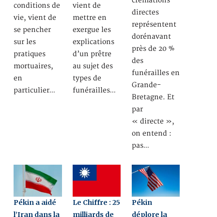
crémations
conditions de
vient de
directes
vie, vient de
mettre en
représentent
se pencher
exergue les
dorénavant
sur les
explications
près de 20 %
pratiques
d’un prêtre
des
mortuaires,
au sujet des
funérailles en
en
types de
Grande-
particulier…
funérailles…
Bretagne. Et
par
« directe »,
on entend :
pas…
Pékin a aidé
Le Chiffre : 25
Pékin
l’Iran dans la
milliards de
déplore la