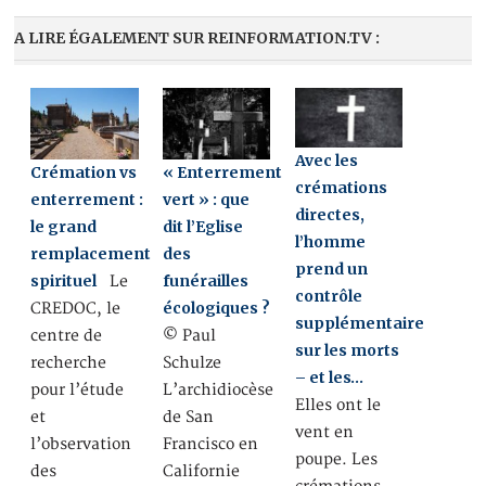
A LIRE ÉGALEMENT SUR REINFORMATION.TV :
Avec les
Crémation vs
« Enterrement
crémations
enterrement :
vert » : que
directes,
le grand
dit l’Eglise
l’homme
remplacement
des
prend un
spirituel
funérailles
Le
contrôle
écologiques ?
CREDOC, le
supplémentaire
centre de
© Paul
sur les morts
recherche
Schulze
– et les…
pour l’étude
L’archidiocèse
Elles ont le
et
de San
vent en
l’observation
Francisco en
poupe. Les
des
Californie