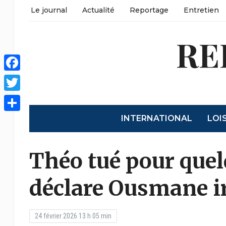
Le journal
Actualité
Reportage
Entretien
RE
Facebook
Twitter
INTERNATIONAL
LOI
Partager
Théo tué pour quelq
déclare Ousmane i
24 février 2026 13 h 05 min