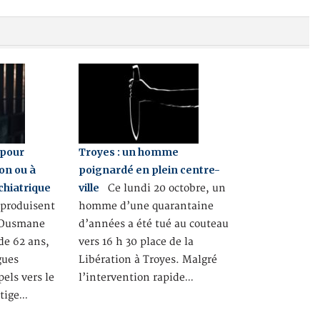
 pour
Troyes : un homme
on ou à
poignardé en plein centre-
chiatrique
ville
Ce lundi 20 octobre, un
produisent
homme d’une quarantaine
. Ousmane
d’années a été tué au couteau
de 62 ans,
vers 16 h 30 place de la
gues
Libération à Troyes. Malgré
pels vers le
l’intervention rapide…
itige…