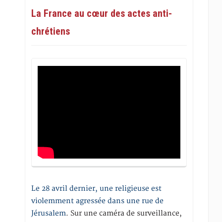
La France au cœur des actes anti-
chrétiens
Le 28 avril dernier, une religieuse est
violemment agressée dans une rue de
Jérusalem
. Sur une caméra de surveillance,