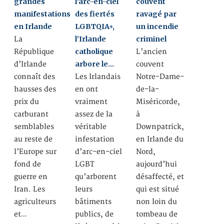
grandes
l’arc-en-ciel
couvent
manifestations
des fiertés
ravagé par
en Irlande
LGBTQIA+,
un incendie
l’Irlande
criminel
La
catholique
République
L’ancien
arbore le…
d’Irlande
couvent
connaît des
Les Irlandais
Notre-Dame-
hausses des
en ont
de-la-
prix du
vraiment
Miséricorde,
carburant
assez de la
à
semblables
véritable
Downpatrick,
au reste de
infestation
en Irlande du
l’Europe sur
d’arc-en-ciel
Nord,
fond de
LGBT
aujourd’hui
guerre en
qu’arborent
désaffecté, et
Iran. Les
leurs
qui est situé
agriculteurs
bâtiments
non loin du
et…
publics, de
tombeau de