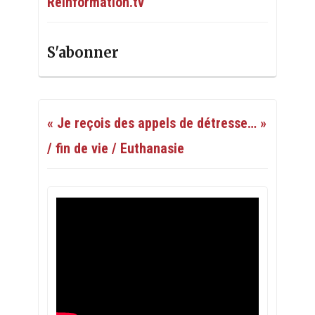
Réinformation.tv
S'abonner
« Je reçois des appels de détresse… »
/ fin de vie / Euthanasie