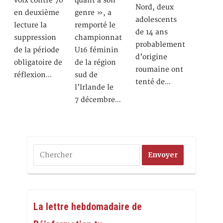
voix contre 70
quant à son
Nord, deux
en deuxième
genre », a
adolescents
lecture la
remporté le
de 14 ans
suppression
championnat
probablement
de la période
U16 féminin
d’origine
obligatoire de
de la région
roumaine ont
réflexion…
sud de
tenté de…
l’Irlande le
7 décembre…
La lettre hebdomadaire de