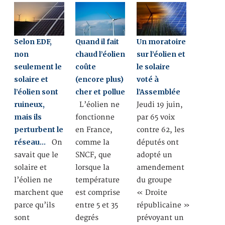
Selon EDF,
Quand il fait
Un moratoire
non
chaud l’éolien
sur l’éolien et
seulement le
coûte
le solaire
solaire et
(encore plus)
voté à
l’éolien sont
cher et pollue
l’Assemblée
ruineux,
L’éolien ne
Jeudi 19 juin,
mais ils
fonctionne
par 65 voix
perturbent le
en France,
contre 62, les
réseau…
On
comme la
députés ont
savait que le
SNCF, que
adopté un
solaire et
lorsque la
amendement
l’éolien ne
température
du groupe
marchent que
est comprise
« Droite
parce qu’ils
entre 5 et 35
républicaine »
sont
degrés
prévoyant un