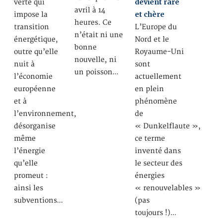
devient rare
verte qui
avril à 14
et chère
impose la
heures. Ce
transition
L’Europe du
n’était ni une
énergétique,
Nord et le
bonne
outre qu’elle
Royaume-Uni
nouvelle, ni
nuit à
sont
un poisson…
l’économie
actuellement
européenne
en plein
et à
phénomène
l’environnement,
de
désorganise
« Dunkelflaute »,
même
ce terme
l’énergie
inventé dans
qu’elle
le secteur des
promeut :
énergies
ainsi les
« renouvelables »
subventions…
(pas
toujours !)…