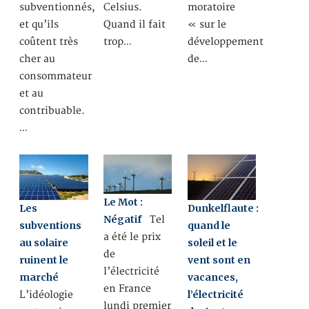
subventionnés,
Celsius.
moratoire
et qu’ils
Quand il fait
« sur le
coûtent très
trop…
développement
cher au
de…
consommateur
et au
contribuable.
…
Le Mot :
Les
Dunkelflaute :
Négatif
Tel
subventions
quand le
a été le prix
au solaire
soleil et le
de
ruinent le
vent sont en
l’électricité
marché
vacances,
en France
l’électricité
L’idéologie
lundi premier