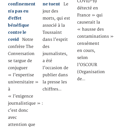
COVID-19
confinement
ne tuent
Le
détecté en
n’a pas eu
jour des
France » qui
d’effet
morts, qui est
causerait la
bénéfique
associé à la
« hausse des
contre le
Toussaint
contaminations »
covid
Notre
dans l’esprit
censément
confrère The
des
en cours,
Conversation
journalistes,
selon
se targue de
a été
l’OSCOUR
conjuguer
l’occasion de
(Organisation
« l’expertise
publier dans
de…
universitaire »
la presse les
à
chiffres…
« l’exigence
journalistique » :
c’est donc
avec
attention que