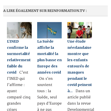
A LIRE ÉGALEMENT SUR REINFORMATION.TV :
L’INED
La Suède
Une étude
confirme la
affiche la
néerlandaise
surmortalité
mortalité la
montre que
relativement
plus basse en
les enfants
faible du
Europe des
entourés de
covid
années covid
masques
C’est
pendant le
l’INED qui
On s’en
covid peinent
l’affirme :
souvient
à…
ayant
tous : la
Dans un
comparé cinq
Suède, seul
article publié
grandes
pays d’Europe
dans la revue
crises
à ne pas
Developmental