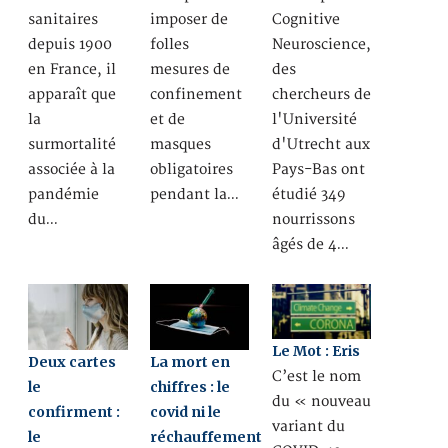
sanitaires
imposer de
Cognitive
depuis 1900
folles
Neuroscience,
en France, il
mesures de
des
apparaît que
confinement
chercheurs de
la
et de
l'Université
surmortalité
masques
d'Utrecht aux
associée à la
obligatoires
Pays-Bas ont
pandémie
pendant la…
étudié 349
du…
nourrissons
âgés de 4…
Le Mot : Eris
Deux cartes
La mort en
C’est le nom
le
chiffres : le
du « nouveau
confirment :
covid ni le
variant du
le
réchauffement