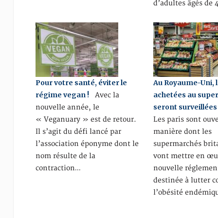
d’adultes âgés de
Pour votre santé, éviter le
Au Royaume-Uni, l
régime vegan !
achetées au sup
Avec la
seront surveillées
nouvelle année, le
« Veganuary » est de retour.
Les paris sont ouve
Il s’agit du défi lancé par
manière dont les
l’association éponyme dont le
supermarchés brit
nom résulte de la
vont mettre en œu
contraction…
nouvelle réglemen
destinée à lutter c
l’obésité endémiq