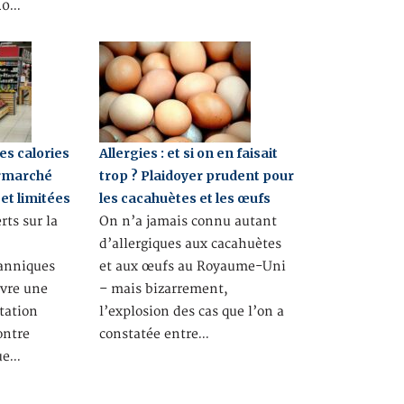
 40…
es calories
Allergies : et si on en faisait
ermarché
trop ? Plaidoyer prudent pour
 et limitées
les cacahuètes et les œufs
rts sur la
On n’a jamais connu autant
d’allergiques aux cacahuètes
anniques
et aux œufs au Royaume-Uni
vre une
– mais bizarrement,
tation
l’explosion des cas que l’on a
ontre
constatée entre…
ue…