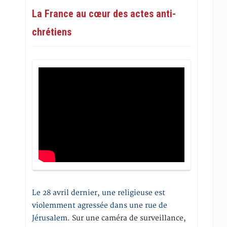
La France au cœur des actes anti-
chrétiens
Le 28 avril dernier, une religieuse est
violemment agressée dans une rue de
Jérusalem
. Sur une caméra de surveillance,