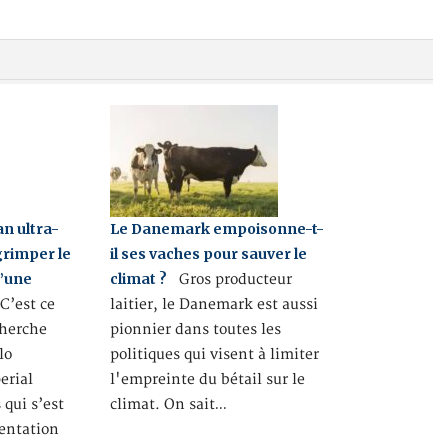
an ultra-
Le Danemark empoisonne-t-
grimper le
il ses vaches pour sauver le
d’une
climat ?
Gros producteur
’est ce
laitier, le Danemark est aussi
cherche
pionnier dans toutes les
lo
politiques qui visent à limiter
erial
l'empreinte du bétail sur le
 qui s’est
climat. On sait…
mentation