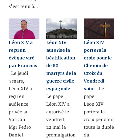
s'est tenu à…
Léon XIV a
Léon XIV
Léon XIV
reçu un
autorise la
portera la
évêque viré
béatification
croix pour le
par François
de 80
Chemin de
martyrs de la
Croix du
Le jeudi
guerre civile
Vendredi
5 mars,
espagnole
saint
Léon XIV a
Le
reçu en
Le pape
pape
audience
Léon XIV a
Léon XIV
privée au
autorisé le
portera la
Vatican
vendredi
croix pendant
Mgr Pedro
22 mai la
toute la durée
Daniel
promulgation
du