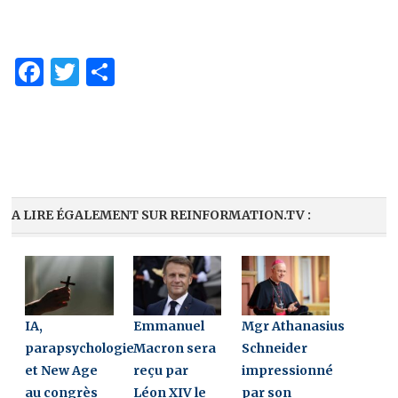
Facebook
Twitter
Share
A LIRE ÉGALEMENT SUR REINFORMATION.TV :
IA,
Emmanuel
Mgr Athanasius
parapsychologie
Macron sera
Schneider
et New Age
reçu par
impressionné
au congrès
Léon XIV le
par son