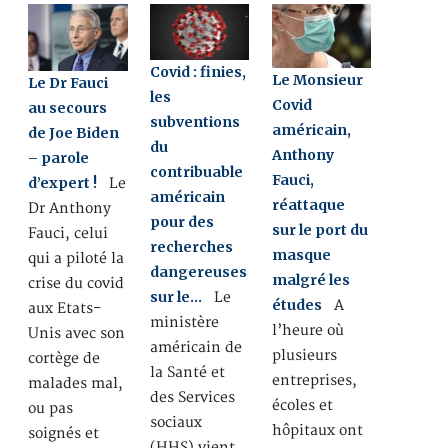
Covid : finies,
Le Monsieur
Le Dr Fauci
les
Covid
au secours
subventions
américain,
de Joe Biden
du
Anthony
– parole
contribuable
Fauci,
d’expert !
Le
américain
réattaque
Dr Anthony
pour des
sur le port du
Fauci, celui
recherches
masque
qui a piloté la
dangereuses
malgré les
crise du covid
sur le…
Le
études
A
aux Etats-
ministère
l’heure où
Unis avec son
américain de
plusieurs
cortège de
la Santé et
entreprises,
malades mal,
des Services
écoles et
ou pas
sociaux
hôpitaux ont
soignés et
(HHS) vient