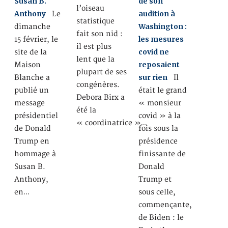
Susan B.
de son
l’oiseau
Anthony
audition à
Le
statistique
Washington :
dimanche
fait son nid :
les mesures
15 février, le
il est plus
covid ne
site de la
lent que la
reposaient
Maison
plupart de ses
sur rien
Blanche a
Il
congénères.
publié un
était le grand
Debora Birx a
message
« monsieur
été la
présidentiel
covid » à la
« coordinatrice »…
de Donald
fois sous la
Trump en
présidence
hommage à
finissante de
Susan B.
Donald
Anthony,
Trump et
en…
sous celle,
commençante,
de Biden : le