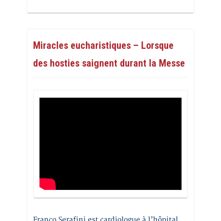
Miracles eucharistiques – Lorsque
des hosties saignent durant la Messe
Franco Serafini est cardiologue à l’hôpital