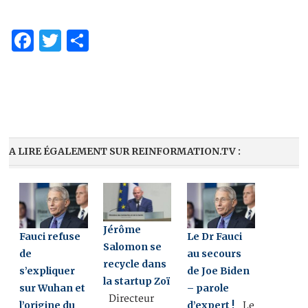
Facebook
Twitter
Partager
A LIRE ÉGALEMENT SUR REINFORMATION.TV :
Jérôme
Fauci refuse
Le Dr Fauci
Salomon se
de
au secours
recycle dans
s’expliquer
de Joe Biden
la startup Zoï
sur Wuhan et
– parole
Directeur
l’origine du
d’expert !
Le