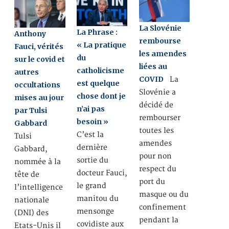
La Slovénie
La Phrase :
Anthony
rembourse
« La pratique
Fauci, vérités
les amendes
du
sur le covid et
liées au
catholicisme
autres
COVID
La
est quelque
occultations
Slovénie a
chose dont je
mises au jour
décidé de
n’ai pas
par Tulsi
rembourser
besoin »
Gabbard
toutes les
C’est la
Tulsi
amendes
dernière
Gabbard,
pour non
sortie du
nommée à la
respect du
docteur Fauci,
tête de
port du
le grand
l’intelligence
masque ou du
manitou du
nationale
confinement
mensonge
(DNI) des
pendant la
covidiste aux
Etats-Unis il