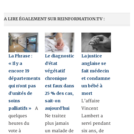
A LIRE ÉGALEMENT SUR REINFORMATION.TV :
La Phrase :
Le diagnostic
La justice
« Il y a
d’état
anglaise se
encore 19
végétatif
fait médecin
départements
chronique
et condamne
qui n’ont pas
est faux dans
un bébé à
d’unités de
25 % des cas,
mort
soins
sait-on
L’affaire
palliatifs »
aujourd’hui
A
Vincent
quelques
Ne traitez
Lambert a
heures du
plus jamais
servi pendant
vote à
un malade de
six ans, de