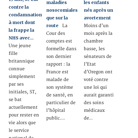
maladies
les enfants
contre la
nosocomiales
nés après un
condamnation
que sur la
avortement
à mort dont
route
La
Moins d’un
la frappe la
Cour des
mois après la
NHS avec…
comptes est
chambre
Une jeune
formelle dans
basse, les
fille
son dernier
sénateurs de
britannique
rapport : la
l’Etat
connue
France est
d’Oregon ont
simplement
malade de
voté contre
par ses
son système
une loi qui
initiales, ST,
de santé, en
aurait garanti
se bat
particulier de
des soins
actuellement
l’hôpital
médicaux
pour rester en
public.…
de…
vie alors que
le service