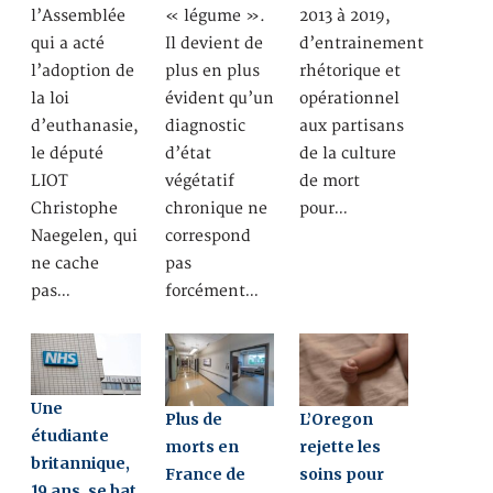
l’Assemblée
« légume ».
2013 à 2019,
qui a acté
Il devient de
d’entrainement
l’adoption de
plus en plus
rhétorique et
la loi
évident qu’un
opérationnel
d’euthanasie,
diagnostic
aux partisans
le député
d’état
de la culture
LIOT
végétatif
de mort
Christophe
chronique ne
pour…
Naegelen, qui
correspond
ne cache
pas
pas…
forcément…
Une
Plus de
L’Oregon
étudiante
morts en
rejette les
britannique,
France de
soins pour
19 ans, se bat